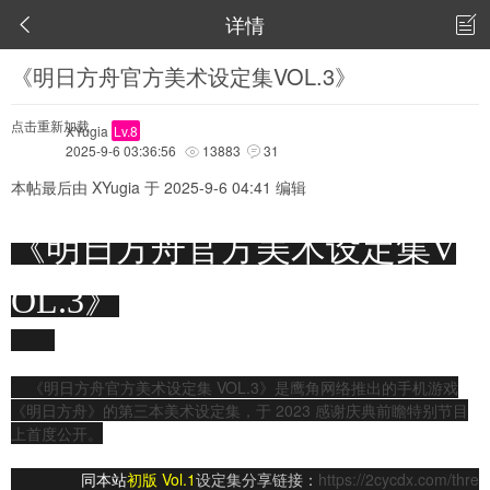
详情


《明日方舟官方美术设定集VOL.3》
点击重新加载
XYugia
Lv.8
2025-9-6 03:36:56
13883
31


本帖最后由 XYugia 于 2025-9-6 04:41 编辑
《
明日方舟官方美术设定集V
OL.3》
Arknights Official Artworks VOL.3
《明日方舟官方美术设定集 VOL.3》是鹰角网络推出的手机游戏
《明日方舟》的第三本美术设定集，于 2023 感谢庆典前瞻特别节目
上首度公开。
同
本站
初版
Vol.1
设定集分享链接：
https://2cycdx.com/thre