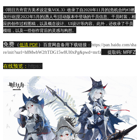
《
明日方舟官方美术设定集VOL.3》收录了自2020年11月的[危机合约#3燃
灰行动]至2022年5月的[愚人号]活动版本中登场的干员信息、干员时装，相
应的创作过程图稿，以及概念设计、UI设计等内容。此外，还收录了干员
模组，以及一些创作背后的灵感与构想。
免费
百度网盘
（
）
低清 PDF
备用下载
链接：
https://pan.baidu.com/sha
提取码: MRFZ
re/init?surl=h8MwbW2ftTDG15w8Ul0xPg&pwd=mrfz
在线预览：
https://