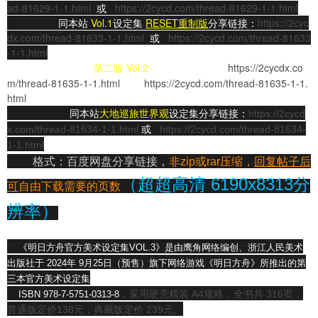
ad-81629-1-1.html
或
https://2cycd.com/thread-81629-1-1.html
同
本站
Vol.1
设定集
RESET重制版
分享链接：
https://2cyc
dx.com/thread-81633-1-1.html
或
https://2cycd.com/thread-81633
-1-1.html
同本站
Vol.2
设定集分享链接：
https://2cycdx.co
第二版
m/thread-81635-1-1.html
或
https://2cycd.com/thread-81635-1-1.
html
同本站
设定集分享链接：
大地巡旅世界观
https://2cycd
或
x.com/thread-81634-1-1.html
https://2cycd.com/thread-81634-
1-1.html
格式：百度网盘分享链接，
非zip或rar压缩，
回复帖子后
（超超高清 6190x8313分
可
自由下载需要的页数
辨率）
《
明日方舟官方美术设定集VOL.3》是由鹰角网络编创、
浙江人民美术
出版社
于 2024年 9月25日（预售）旗下网络游戏《明日方舟》所推出的
第
三本
官方美术设定集
，采用硬壳精装 A4规格，全书共 316页，
ISBN
978-7-5751-0313-8
普通版定价138元，典藏版定价 239元。