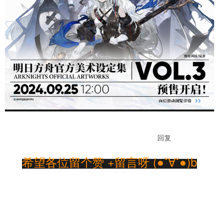
游客，如果您要查看本帖隐藏内容请
回复
希望各位留个赞 +留言呀 (●ˇ∀ˇ●)b