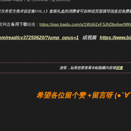
明日方舟官方美术设定集VOL.1》套装礼盒的消费者可在特设页面填写信息后免费获得 RESET
度网盘
备用下载
链接：
https://pan.baidu.com/s/1Wz6j2xFSJhDbx6wrN
i.com/read/cv37250620/?jump_opus=1
或视频
https://www.b
游客，如果您要查看本帖隐藏内容请
回复
希望各位留个赞 +留言呀 (●ˇ∀ˇ