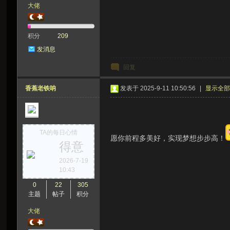
大佬
积分
209
发消息
回复
香蕉老铁呐
发表于 2025-9-11 10:50:56
|
显示全
TA的每日心情
愿你前程多美好，实现梦想步步高！
得意
2026-7-19
10:43
0
22
305
主题
帖子
积分
大佬