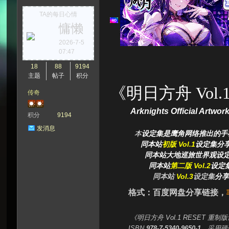
TA的每日心情
慵懒
次
2026-7-5
07:47
18
88
9194
主题
帖子
积分
《明日方舟 Vol.
传奇
Arknights Official Artwo
积分
9194
发消息
本
设定集是鹰角网络推出的手
元
同本站
初版 Vol.1
设定集分
同本站大地巡旅世界观设定
同本站
第二版 Vol.2
设定
同本站
Vol.3
设定集
分
格式：百度网盘分享链接，
《明日方舟 Vol.1 RESET 重
ISBN
978-7-5340-9650-1
，采用硬