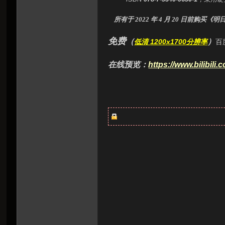
虫
所有于 2022 年 4 月 20 日前购买《
免费
（
）
低清
1200x1700分辨率
百
在线预览：
https://www.bilibil
洞