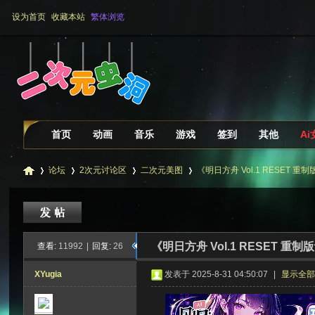
设为首页
收藏本站
繁体浏览
首页
动画
音乐
游戏
签到
其他
A
论坛
2次元讨论区
二次元美图
《明日方舟 Vol.1 RESET 重
二
»
›
›
›
《明日方舟 Vol.1 RESET 重
查看:
11992
|
回复:
26
XYugia
发表于 2025-8-31 04:50:07
|
显示全