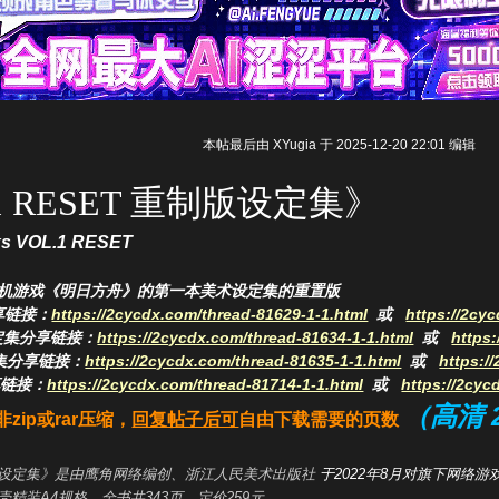
本帖最后由 XYugia 于 2025-12-20 22:01 编辑
1 RESET 重制版设定集
》
rks VOL.1 RESET
机游戏《明日方舟》的第一本美术设定集的重置版
享链接：
https://2cycdx.com/thread-81629-1-1.html
或
https://2cy
集
分享链接：
https://2cycdx.com/thread-81634-1-1.html
或
https:
集分享链接：
https://2cycdx.com/thread-81635-1-1.html
或
https:/
享链接：
https://2cycdx.com/thread-81714-1-1.html
或
https://2cyc
（高清 
非zip或rar压缩，
回复帖子后可
自由下载需要的页数
制版设定集》是由鹰角网络编创、
浙江人民美术出版社
于2022年8月对旗下网络
壳精装A4规格，全书共343页，定价259元。