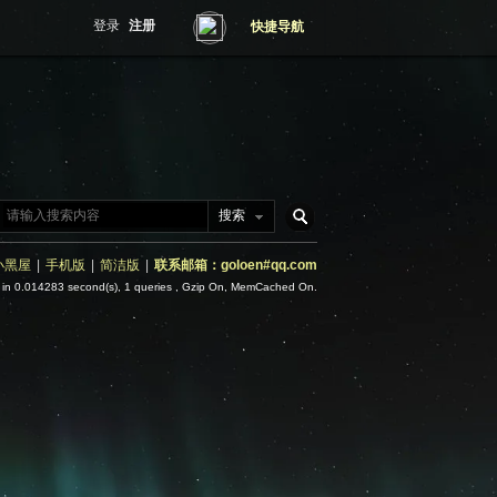
登录
注册
快捷导航
搜索
搜
小黑屋
|
手机版
|
简洁版
|
联系邮箱：goloen#qq.com
 in 0.014283 second(s), 1 queries , Gzip On, MemCached On.
索