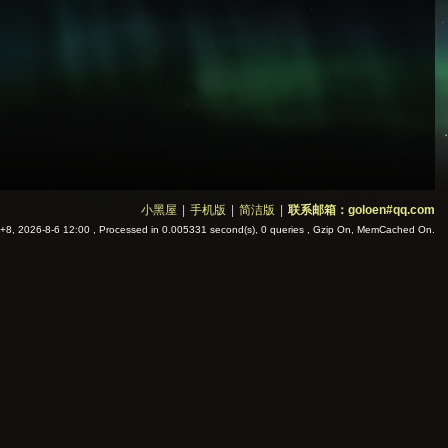
小黑屋
|
手机版
|
简洁版
|
联系邮箱：goloen#qq.com
8, 2026-8-6 12:00
, Processed in 0.005331 second(s), 0 queries , Gzip On, MemCached On.