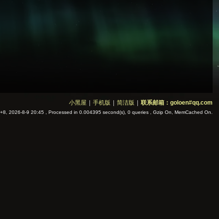
小黑屋
|
手机版
|
简洁版
|
联系邮箱：goloen#qq.com
8, 2026-8-9 20:45
, Processed in 0.004395 second(s), 0 queries , Gzip On, MemCached On.