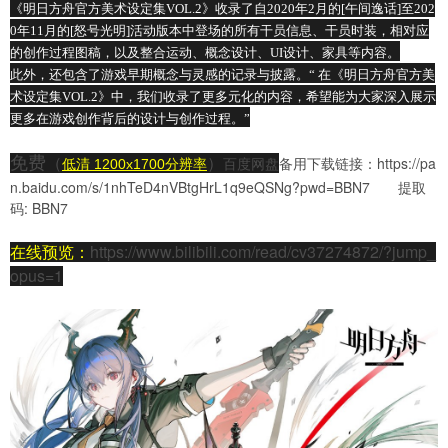
《明日方舟官方美术设定集VOL.2》收录了自2020年2月的[午间逸话]至202
0年11月的[怒号光明]活动版本中登场的所有干员信息、干员时装，相对应
的创作过程图稿，以及整合运动、概念设计、UI设计、家具等内容。
此外，还包含了游戏早期概念与灵感的记录与披露。“ 在《明日方舟官方美
术设定集VOL.2》中，我们收录了更多元化的内容，希望能为大家深入展示
更多在游戏创作背后的设计与创作过程。”
免费
百度网盘
链接：
https://pa
（
）
低清
1200x1700分辨率
备用下载
n.baidu.com/s/1nhTeD4nVBtgHrL1q9eQSNg?pwd=BBN7
提取
码: BBN7
在线预览：
https://www.bilibili.com/read/cv37274872/?jump_
opus=1