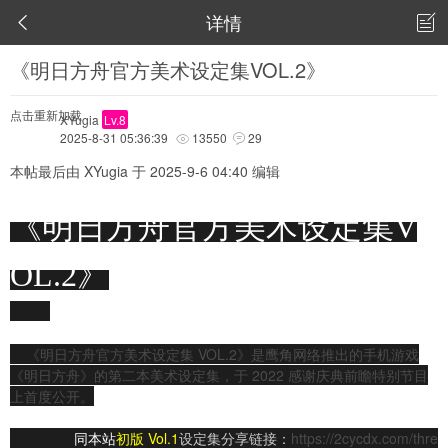
详情


《明日方舟官方美术设定集VOL.2》
点击重新加载
XYugia
Lv.8
2025-8-31 05:36:39
13550
29


本帖最后由 XYugia 于 2025-9-6 04:40 编辑
《
明日方舟官方美术设定集V
OL.2》
Arknights Official Artworks VOL.2
《明日方舟官方美术设定集 VOL.2》是鹰角网络推出的手机游戏
《明日方舟》的第二本美术设定集，于 2022 感谢庆典前瞻特别节目
上首度公开。
同
本站
初版
Vol.1
设定集分享链接：
https://2cycdx.com/thre