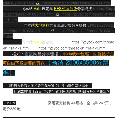
ad-81629-1-1.html
或
https://2cycd.com/thread-81629-1-1.html
同
本站
Vol.1
设定集
RESET
重制版
分享链接：
https://2cyc
dx.com/thread-81633-1-1.html
或
https://2cycd.com/thread-81633
-1-1.html
同本站
大地巡旅
世界观设定集
分享链接：
https://2cycdx.
com/thread-81634-1-1.html
或
https://2cycd.com/thread-81634-1-
1.html
同本站
Vol.3
设定集
分享链接：
https://2cycdx.com/thread
-81714-1-1.html
或
https://2cycd.com/thread-81714-1-1.html
格式：百度网盘分享链接，
非zip或rar压缩，
回复帖子后
（高清 2500x3500分辨
可
自由下载需要的页数
率）
《明日方舟官方美术设定集VOL.2》是由鹰角网络编创、
浙江人民美术
出版社
于 2023年 9月22日（预售）旗下网络游戏《明日方舟》所推出的
第
二本
官方美术设定集
，采用硬壳精装 A4规格，全书共 247页，
ISBN
978-7-5340-7990-0
定价229元。