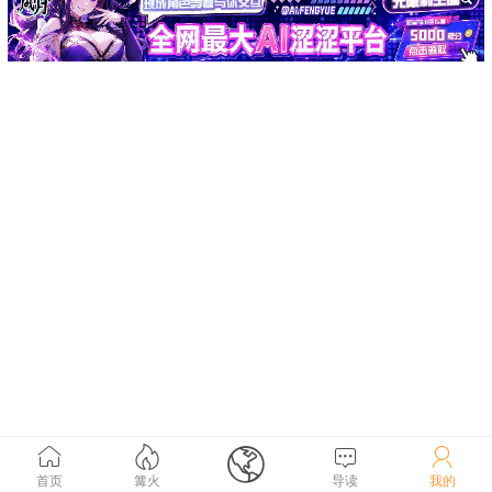





首页
篝火
导读
我的