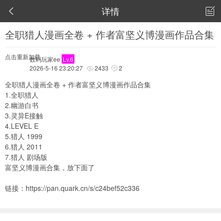
详情


全职猎人漫画全卷 + 作者富坚义博漫画作品合集
点击重新加载
数码玩家ee
Lv.6
2026-5-16 23:20:27
2433
2


全职猎人漫画全卷 + 作者富坚义博漫画作品合集
1.全职猎人
2.幽游白书
3.灵异E接触
4.LEVEL E
5.猎人 1999
6.猎人 2011
7.猎人 剧场版
富坚义博漫画合集，放下面了
链接：
https://pan.quark.cn/s/c24bef52c336