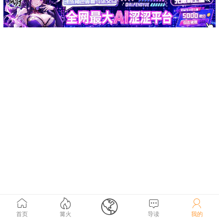





首页
篝火
导读
我的