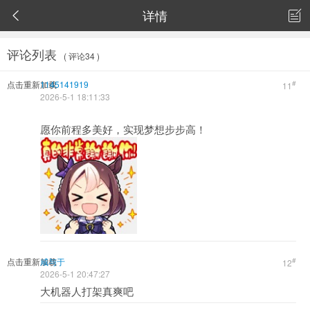
详情


评论列表
( 评论34 )
点击重新加载
1145141919
#
11
2026-5-1 18:11:33
愿你前程多美好，实现梦想步步高！
点击重新加载
咸与于
#
12
2026-5-1 20:47:27
大机器人打架真爽吧