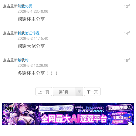
点击重新加载
幻滅の翼
#
13
2026-5-1 23:48:06
感谢楼主分享
点击重新加载
我来验证传说
#
14
2026-5-2 11:15:40
感谢大佬分享
点击重新加载
戴子玲
#
15
2026-5-2 12:26:06
多谢楼主分享！！！
上一页
第3页
下一页