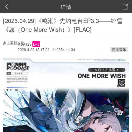
详情


[2026.04.29]《鸣潮》先约电台EP3.3——绯雪
《愿（One More Wish）》[FLAC]
点击重新加载
RUA123
Lv.8
2026-4-29 12:17:04
9334
34
游戏音乐

