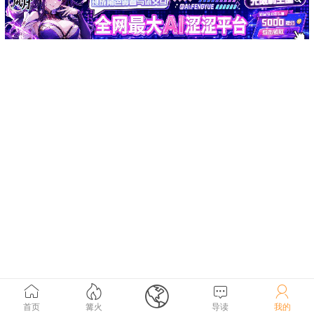





首页
篝火
导读
我的