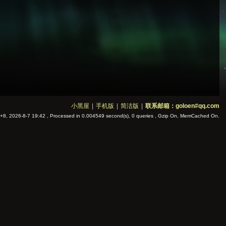
小黑屋
|
手机版
|
简洁版
|
联系邮箱：goloen#qq.com
8, 2026-8-7 19:42
, Processed in 0.004549 second(s), 0 queries , Gzip On, MemCached On.