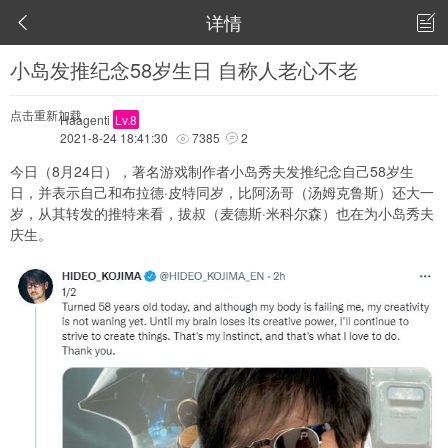
详情


小岛发推纪念58岁生日 自称人老心不老
点击重新加载
Haagenti
Lv.8
2021-8-24 18:41:30
7385
2


今日（8月24日），著名游戏制作者小岛秀夫发推纪念自己58岁生
日，并表示自己和布拉德·皮特同岁，比阿汤哥（汤姆克鲁斯）还大一
岁，从其转发的推特来看，拔叔（麦德斯·米科尔森）也在为小岛秀夫
庆生。