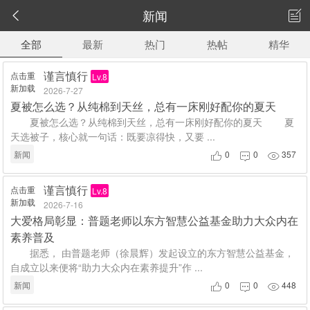
新闻


全部
最新
热门
热帖
精华
谨言慎行
点击重
Lv.8
新加载
2026-7-27
夏被怎么选？从纯棉到天丝，总有一床刚好配你的夏天
夏被怎么选？从纯棉到天丝，总有一床刚好配你的夏天 夏
天选被子，核心就一句话：既要凉得快，又要 ...
新闻
0
0
357



谨言慎行
点击重
Lv.8
新加载
2026-7-16
大爱格局彰显：普题老师以东方智慧公益基金助力大众内在
素养普及
据悉， 由普题老师（徐晨辉）发起设立的东方智慧公益基金，
自成立以来便将“助力大众内在素养提升”作 ...
新闻
0
0
448


