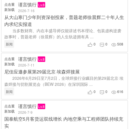
谨言慎行
点击重
Lv.8
新加载
2026-7-16
从大山寒门少年到资深创投家，普题老师徐晨辉二十年人生
内求纪实报道
当多数财商、内在丰盛导师仅能讲述书本理论、包装虚构逆袭
故事时，普题老师（徐晨辉）的人生轨迹拥有具 ...
新闻
0
0
508



谨言慎行
点击重
Lv.8
新加载
2026-7-11
尼佳应邀参展第29届北京·埃森焊接展
2026年6月29日至7月2日，全球焊接行业瞩目的第29届北京·埃
森焊接与切割展览会（BEW 2026）在深圳国际 ...
新闻
0
0
616



谨言慎行
点击重
Lv.8
新加载
2026-7-9
国泰航空5月客货运双线增长 内地空乘与工程师团队持续充
实