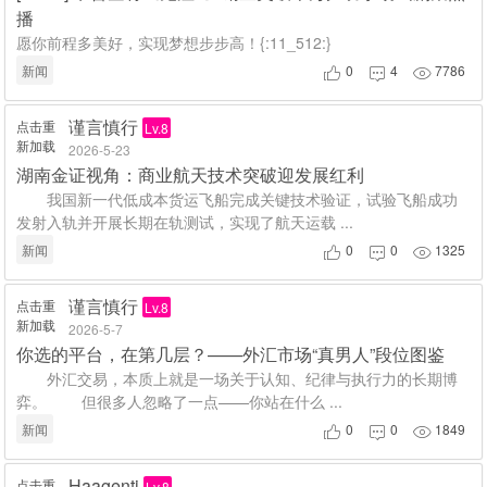
播
愿你前程多美好，实现梦想步步高！{:11_512:}
新闻
0
4
7786



谨言慎行
点击重
Lv.8
新加载
2026-5-23
湖南金证视角：商业航天技术突破迎发展红利
我国新一代低成本货运飞船完成关键技术验证，试验飞船成功
发射入轨并开展长期在轨测试，实现了航天运载 ...
新闻
0
0
1325



谨言慎行
点击重
Lv.8
新加载
2026-5-7
你选的平台，在第几层？——外汇市场“真男人”段位图鉴
外汇交易，本质上就是一场关于认知、纪律与执行力的长期博
弈。 但很多人忽略了一点——你站在什么 ...
新闻
0
0
1849



Haagenti
点击重
Lv.8