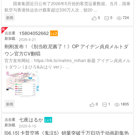
国泰集团近日公布了2026年5月份的客货运量数据。当月，国泰
航空与香港快运合计载客超过330万人次，较20 ...
新闻
0
0
724



15804052662
点击重
Lv.2
新加载
2026-6-21
刚刚发布！《别当欧尼酱了！》OP アイデン貞貞メルトダ
ウン官方CV翻唱
官方发布网站：https://lnk.to/mahiro_mihari 标题 アイデン貞貞メル
トダウン (まひろ&みはり ver.) - ...
新闻
0
1
1805



七夜はるか
点击重
Lv.3
新加载
2025-6-15
[06.15] 卡普空将《鬼泣5》销量突破千万归功于动画剧集热