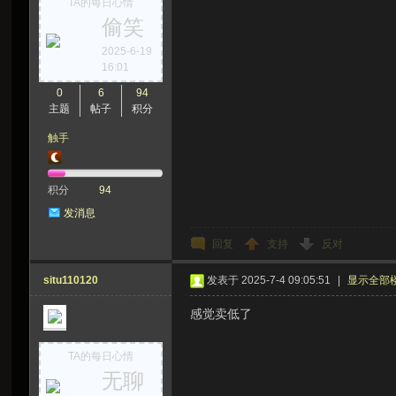
TA的每日心情
偷笑
虫
2025-6-19
16:01
0
6
94
主题
帖子
积分
触手
积分
94
洞
发消息
回复
支持
反对
situ110120
发表于 2025-7-4 09:05:51
|
显示全部
感觉卖低了
TA的每日心情
无聊