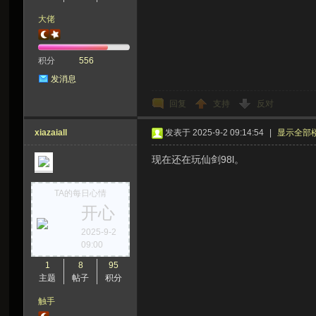
大佬
积分
556
发消息
回复
支持
反对
xiazaiall
发表于 2025-9-2 09:14:54
|
显示全部
现在还在玩仙剑98l。
TA的每日心情
开心
2025-9-2
09:00
1
8
95
主题
帖子
积分
触手