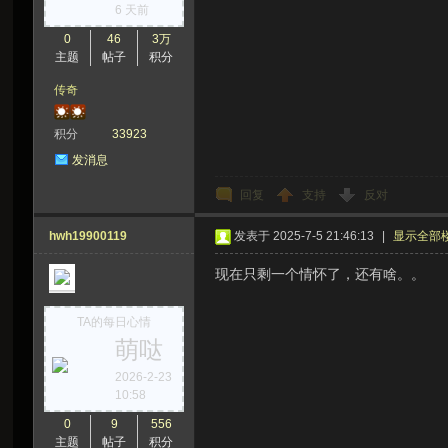
6 天前
0
46
3万
主题
帖子
积分
传奇
积分
33923
发消息
回复
支持
反对
hwh19900119
发表于 2025-7-5 21:46:13
|
显示全部
现在只剩一个情怀了，还有啥。。
TA的每日心情
萌哒
2026-2-23
10:58
0
9
556
主题
帖子
积分