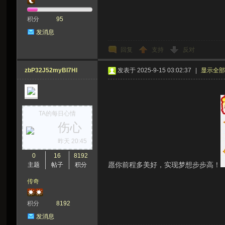
积分
95
发消息
回复
支持
反对
zbP32J52myBI7Hl
发表于 2025-9-15 03:02:37
|
显示全
TA的每日心情
伤心
昨天 20:45
0
16
8192
愿你前程多美好，实现梦想步步高！
主题
帖子
积分
传奇
积分
8192
发消息