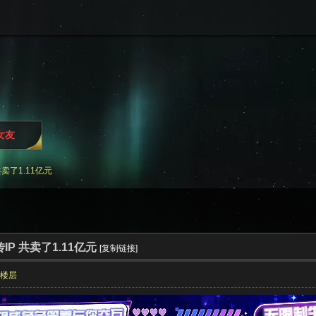
i女友
卖了1.11亿元
P 共卖了1.11亿元
[复制链接]
部楼层