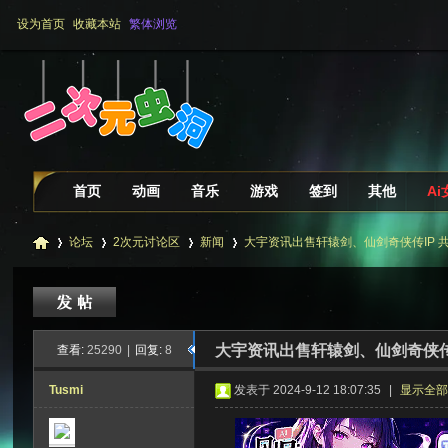
设为首页
收藏本站
繁体浏览
首页
动画
音乐
游戏
签到
其他
A
论坛
2次元讨论区
新闻
大宇资讯出售轩辕剑、仙剑奇侠传IP 共
二
»
›
›
›
大宇资讯出售轩辕剑、仙剑奇侠传I
查看:
25290
|
回复:
8
Tusmi
发表于 2024-9-12 18:07:35
|
显示全