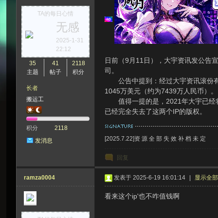
TA的每日心情
无感
次
2025-1-31
22:12
日前（9月11日），大宇资讯发公告
35
41
2118
司。 ​​​
主题
帖子
积分
公告中提到：经过大宇资讯滚份有限
长者
1045万美元（约为7439万人民币
搬运工
值得一提的是，2021年大宇已经
已经完全失去了这两个IP的版权。
积分
2118
元
[2025.7.22]资 源 全 部 失 效 补 档 未 定
发消息
回复
ramza0004
发表于 2025-6-19 16:01:14
|
显示全
看来这个ip'也不咋值钱啊