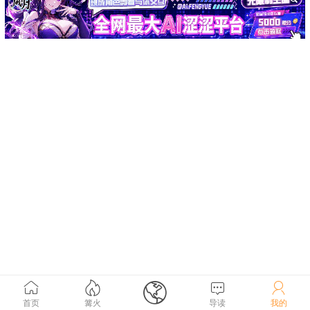





首页
篝火
导读
我的