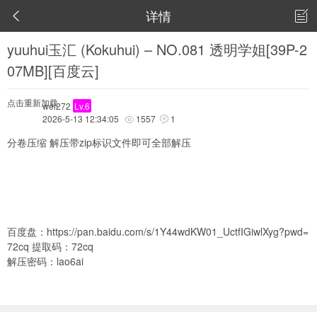
详情


yuuhui玉汇 (Kokuhui) – NO.081 透明学姐[39P-2
07MB][百度云]
点击重新加载
wei272
Lv.6
2026-5-13 12:34:05
1557
1


分卷压缩 解压带zip标识文件即可全部解压
百度盘：
https://pan.baidu.com/s/1Y44wdKW01_UctfIGiwlXyg?pwd=
72cq
提取码：72cq
解压密码：lao6ai