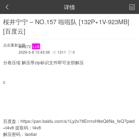
详情


桜井宁宁 – NO.157 啦啦队 [132P+1V-923MB]
[百度云]
点击重新加载
wei272
Lv.6
2026-5-8 15:43:36
1311
0


分卷压缩 解压带zip标识文件即可全部解压
c
百度盘：
https://pan.baidu.com/s/1Ly2v78EnrroH8eQ6Na_feQ?pwd
=t4v8
提取码：t4v8
解压密码：lao6ai