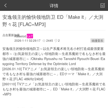
详情


安逸领主的愉快领地防卫 ED「Make it」／大渕
野々花 [FLAC+MP3]
点击重新加载
Ktdselod
Lv.7
2026-1-11 02:29:17
2445
2
动漫音乐


安逸领主的愉快领地防卫～以生产系魔术将无名小村打造成最强要塞
都市～ /お気楽領主の楽しい領地防衛～生産系魔術で名もなき村を最
強の城塞都市に～ /Okiraku Ryoushu no Tanoshii Ryouchi Bouei /Ea
sygoing Territory Defense by the Optimistic Lord
[2026.01.10] TVアニメ「お気楽領主の楽しい領地防衛～生産系魔術
で名もなき村を最強の城塞都市に～」EDテーマ「Make it」／大渕
野々花 [FLAC 48kHz/24bit]
[260110] TVアニメ「お気楽領主の楽しい領地防衛～生産系魔術で名
もなき村を最強の城塞都市に～」ED「Make it」／大渕野々花 FLAC
+MP3