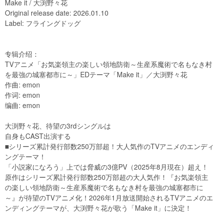
Make it / 大渕野々花
Original release date: 2026.01.10
Label: フライングドッグ
专辑介绍：
TVアニメ「お気楽領主の楽しい領地防衛～生産系魔術で名もなき村
を最強の城塞都市に～」EDテーマ「Make it」／大渕野々花
作曲: emon
作词: emon
编曲: emon
大渕野々花、待望の3rdシングルは
自身もCAST出演する
■シリーズ累計発行部数250万部超！大人気作のTVアニメのエンディ
ングテーマ！
「小説家になろう」上では脅威の3億PV（2025年8月現在）超え！
原作はシリーズ累計発行部数250万部超の大人気作！『お気楽領主
の楽しい領地防衛～生産系魔術で名もなき村を最強の城塞都市に
～』が待望のTVアニメ化！2026年1月放送開始されるTVアニメのエ
ンディングテーマが、大渕野々花が歌う「Make it」に決定！