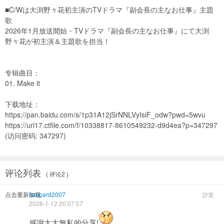
■C/Wは大渕野々花初主演のTVドラマ『副会長の主なお仕事』主題
歌
2026年1月放送開始・TVドラマ『副会長の主なお仕事』にて大渕
野々花が初主演＆主題歌を担当！
专辑曲目：
01. Make it
下载地址：
https://pan.baidu.com/s/1p31A12jSrNNLVyIsiF_odw?pwd=5wvu
https://url17.ctfile.com/f/10338817-8610549232-d9d4ea?p=347297
(访问密码: 347297)
评论列表
( 评论2 )
点击重新加载
lampard2007
沙发
2026-1-12 20:07:57
感謝大大無私的分享!