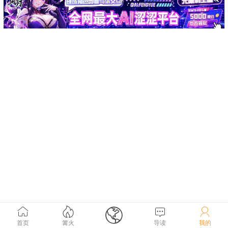





首页
篝火
导读
我的