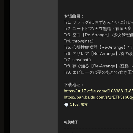
虫
专辑曲目：
Tr1. フラッグ/ほおずきみたいに紅い
Tr2. ユートピア/天衣無縫・有頂天変 ～ W
Tr3. 空白【Re-Arrange】 /少女綺想曲 
Tr4. throw(inst.)
Tr5. 心壊性症候群【Re-Arrange
Tr6. アザレア【Re-Arrange】/春の
Tr7. stay(inst.)
Tr8. 夢で踊る【Re-Arrange】/紅楼 ～ E
洞
Tr9. エピローグは夢のあとで/亡
下载地址：
https://url17.ctfile.com/f/103388
https://pan.baidu.com/s/1rETk3s
C103
,
东方
相关帖子