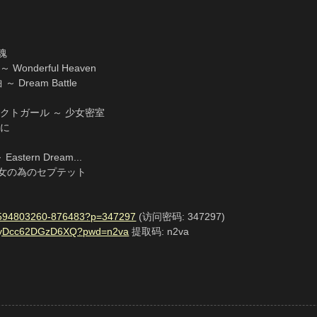
魂
onderful Heaven
～ Dream Battle
】/ラクトガール ～ 少女密室
湊に
astern Dream...
き王女の為のセプテット
17-8594803260-876483?p=347297
(访问密码: 347297)
b6qyDcc62DGzD6XQ?pwd=n2va
提取码: n2va