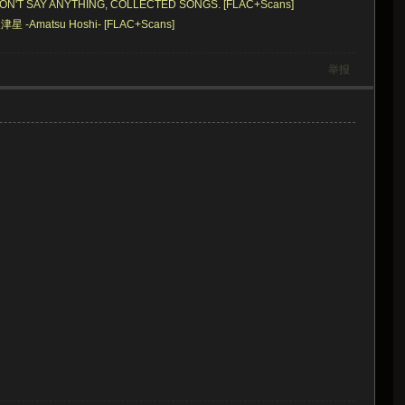
- DON'T SAY ANYTHING, COLLECTED SONGS. [FLAC+Scans]
星 -Amatsu Hoshi- [FLAC+Scans]
举报