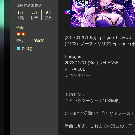
该用户从未签到
1万
1万
9万
主题
帖子
积分
次
传奇
[231231 (C103)] Epilogue TTA+CUE
积分
96020
(C103) [ノーストリリア] Epilogue (東
发消息
Epilogue
2023/12/31 (Sun) RELEASE
NTRA-001
アキバホビー
元
专辑介绍：
コミックマーケット103頒布。
C103にて活動10年目となるノース
新曲に加え、これまでの楽曲のリア