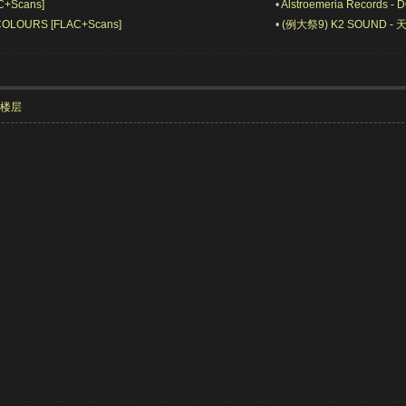
C+Scans]
•
Alstroemeria Records 
Y COLOURS [FLAC+Scans]
•
(例大祭9) K2 SOUND - 天津
部楼层