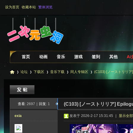
设为首页
收藏本站
繁体浏览
首页
动画
音乐
游戏
签到
其他
A
论坛
下载区
音乐下载
同人专辑区
(C103) [ノーストリリア] E
二
»
›
›
›
›
(C103) [ノーストリリア] Epilogu
查看:
2697
|
回复:
1
exia
发表于 2026-2-17 15:31:45
|
显示全