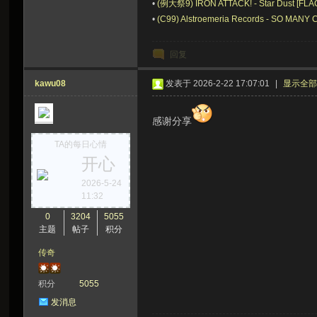
•
(例大祭9) IRON ATTACK! - Star Dust [FLA
•
(C99) Alstroemeria Records - SO MAN
回复
kawu08
发表于 2026-2-22 17:07:01
|
显示全
感谢分享
TA的每日心情
开心
2026-5-24
11:32
0
3204
5055
主题
帖子
积分
传奇
积分
5055
发消息