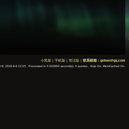
小黑屋
|
手机版
|
简洁版
|
联系邮箱：goloen#qq.com
8, 2026-8-8 22:05
, Processed in 0.003964 second(s), 0 queries , Gzip On, MemCached On.