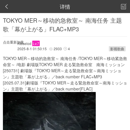
详情


TOKYO MER～移动的急救室～ 南海任务 主题
歌「幕が上がる」FLAC+MP3
点击重新加载
Ktdselod
Lv.7
2025-8-1 01:50:15
2933
4
影视歌曲


TOKYO MER～移动的急救室～ 南海任务 /TOKYO MER～移动紧急救
命室～ /电影 劇場版TOKYO MER 走る緊急救命室 南海ミッション
[250731] 劇場版『TOKYO MER～走る緊急救命室～南海ミッショ
ン』主題歌「幕が上がる」／back number FLAC+MP3
[2025.07.31]劇場版『TOKYO MER～走る緊急救命室～南海ミッショ
ン』主題歌「幕が上がる」／back number[FLAC]