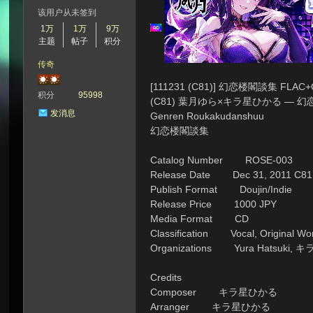
该用户从未签到
1万
1万
9万
主题
帖子
积分
次
传奇
[111231 (C81)] 幻恋楼閣談集 FLAC+
积分
95998
(C81) 葉月ゆら×キラ星ひかる — 幻恋楼閣談
发消息
Genren Roukakudanshuu
幻恋楼閣談集
Catalog Number ROSE-003
Release Date Dec 31, 2011 C81
Publish Format Doujin/Indie
元
Release Price 1000 JPY
Media Format CD
Classification Vocal, Original Wo
Organizations Yura Hatsuki,
Credits
Composer キラ星ひかる
Arranger キラ星ひかる