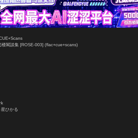
CUE+Scans
集 [ROSE-003] (flac+cue+scans)
rk
 キラ星ひかる