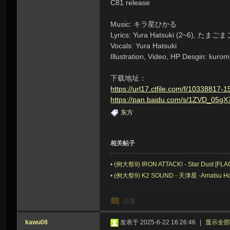
C81 release
Music: キラ星ひかる
Lyrics: Yura Hatsuki (2~6), たまごま
Vocals: Yura Hatsuki
Illustration, Video, HP Desgin: kurom
下载地址：
https://url17.ctfile.com/f/1033881
https://pan.baidu.com/s/1ZVD_05
东方
相关帖子
•
(例大祭9) IRON ATTACK! - Star Dust [FLA
•
(例大祭9) K2 SOUND - 天津星 -Amatsu Hos
回复
kawu08
发表于 2025-6-22 16:26:46
|
显示全