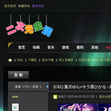
设为首页
收藏本站
繁体浏览
首页
动画
音乐
游戏
签到
其他
A
论坛
下载区
音乐下载
同人专辑区
(C81) 葉月ゆら×キラ星ひか
二
»
›
›
›
›
(C81) 葉月ゆら×キラ星ひかる - 
查看:
3700
|
回复:
1
exia
发表于 2025-6-22 05:27:35
|
显示全