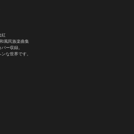
ご
は紅
る和風民族楽曲集
カバー収録。
ヘンな世界です。