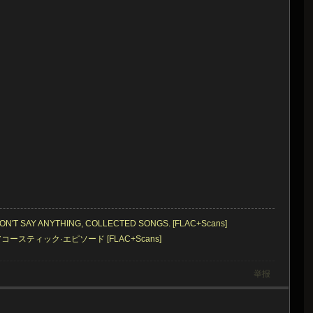
- DON'T SAY ANYTHING, COLLECTED SONGS. [FLAC+Scans]
- アコースティック·エピソード [FLAC+Scans]
举报