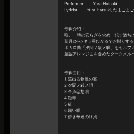
Performer Yura Hatsuki
虫
Lyricist Yura Hatsuki, たまごま
专辑介绍：
唯、一時の安らぎを求め 犯す過ち
葉月ゆら×キラ星ひかるでお贈りす
ボカロ曲「夕闇ノ殺メ唄」をセルフ
童謡アレンジ曲を含めたダークメル
洞
专辑曲目：
1 這出る物達の宴
2 夕闇ノ殺メ唄
3 金魚恋想唄
4 独毒
5 紅
6 願い唄
7 儚き華達の終焉