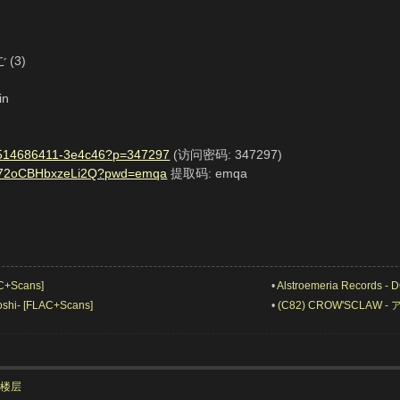
ご (3)
in
7-1514686411-3e4c46?p=347297
(访问密码: 347297)
gX72oCBHbxzeLi2Q?pwd=emqa
提取码: emqa
C+Scans]
•
Alstroemeria Records 
hi- [FLAC+Scans]
•
(C82) CROW'SCLAW 
部楼层