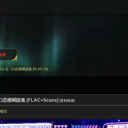
i女友
る - 幻恋楼閣談集 [FLAC+Sc ...
幻恋楼閣談集 [FLAC+Scans]
[复制链接]
部楼层