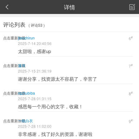
详情


评论列表
( 评论53 )
点击重新加载
jiaozhirun
#
6
2025-7-14 20:40:56
太甜啦，感谢up
点击重新加载
落涔
#
7
2025-7-15 21:36:19
谢谢分享，找资源太不容易了，辛苦了
点击重新加载
rqzhubiba
#
8
2025-7-28 01:31:15
感恩每一个用心的文字，收藏！
点击重新加载
一纸白衣
#
9
2025-7-28 11:02:00
非常感谢，找了好久的资源，谢谢啦