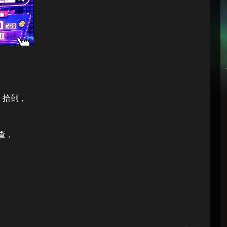
）拾到，
查，