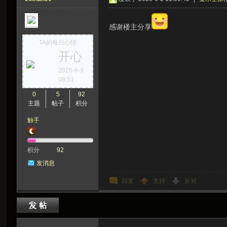
感谢楼主分享
TA的每日心情
开心
2026-6-9
08:51
0
5
92
主题
帖子
积分
触手
积分
92
发消息
回复
支持
反对