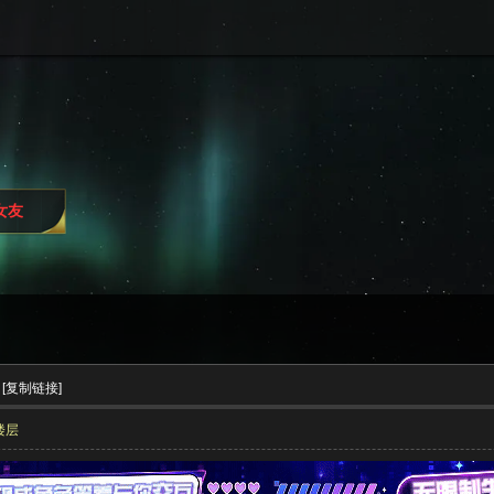
i女友
[复制链接]
楼层