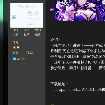
TA的每日心情
无聊
次
2026-1-10
22:09
529
540
7503
主题
帖子
积分
介绍：
传奇
《死亡笔记》讲诉了——死神硫克
月利用“死亡笔记”制裁了许多法
积分
7503
他自称以“KILLER =基拉”
发消息
一连串杀人事件引起了ICPO（
元
步步逼近，和月斗智斗勇……两
下载地址：
https://pan.quark.cn/s/cc51aa9d