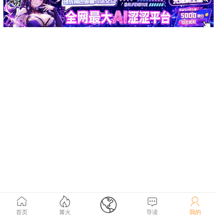





首页
篝火
导读
我的