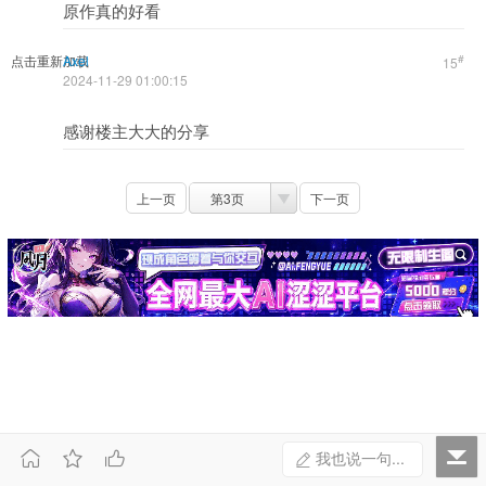
原作真的好看
点击重新加载
Axel
#
15
2024-11-29 01:00:15
感谢楼主大大的分享
上一页
第3页
下一页



我也说一句...