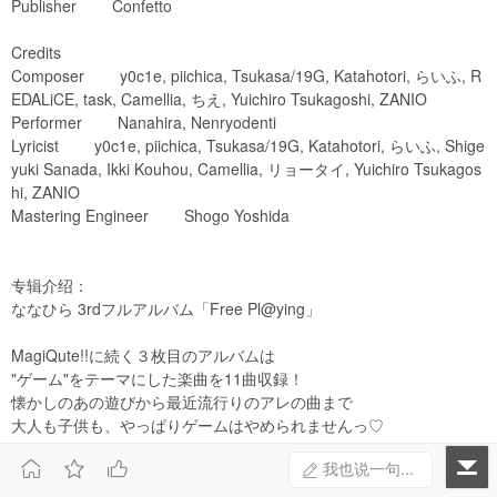
Publisher Confetto
Credits
Composer y0c1e, piichica, Tsukasa/19G, Katahotori, らいふ, R
EDALiCE, task, Camellia, ちえ, Yuichiro Tsukagoshi, ZANIO
Performer Nanahira, Nenryodenti
Lyricist y0c1e, piichica, Tsukasa/19G, Katahotori, らいふ, Shige
yuki Sanada, Ikki Kouhou, Camellia, リョータイ, Yuichiro Tsukagos
hi, ZANIO
Mastering Engineer Shogo Yoshida
专辑介绍：
ななひら 3rdフルアルバム「Free Pl@ying」
MagiQute!!に続く３枚目のアルバムは
"ゲーム"をテーマにした楽曲を11曲収録！
懐かしのあの遊びから最近流行りのアレの曲まで
大人も子供も、やっぱりゲームはやめられませんっ♡



我也说一句...
专辑曲目：