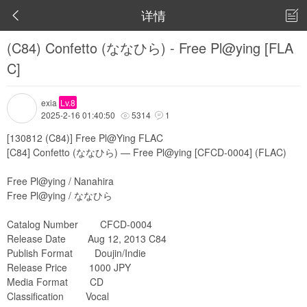
详情


(C84) Confetto (ななひら) - Free Pl@ying [FLA
C]
exia
Lv.8
2025-2-16 01:40:50
5314
1


[130812 (C84)] Free Pl
@Ying
FLAC
[C84] Confetto (ななひら) — Free Pl@ying [CFCD-0004] (FLAC)
Free Pl@ying / Nanahira
Free Pl@ying / ななひら
Catalog Number CFCD-0004
Release Date Aug 12, 2013 C84
Publish Format Doujin/Indie
Release Price 1000 JPY
Media Format CD
Classification Vocal