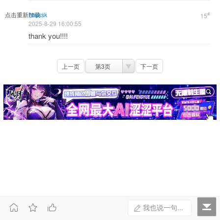
点击重新加载
hhsksk
#
15
2025-8-29 16:00:55
thank you!!!!
上一页
第3页
下一页



我也说一句...