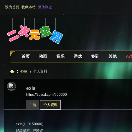
设为首页
收藏本站
繁体浏览
首页
动画
音乐
游戏
签到
其他
A
exia
个人资料
exia
https://2cycd.com/?50000
二
›
›
主题
个人资料
exia
(UID: 50000)
邮箱状态
已验证