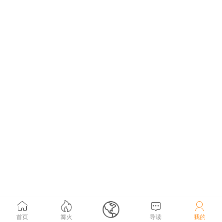





首页
篝火
导读
我的