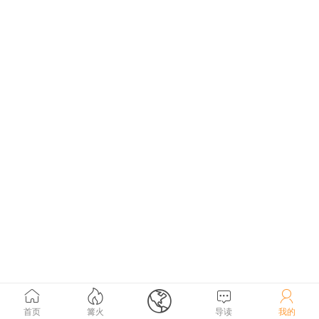





首页
篝火
导读
我的