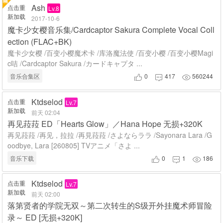
Ash
点击重
Lv.8
新加载
2017-10-6
魔卡少女樱音乐集/Cardcaptor Sakura Complete Vocal Coll
ection (FLAC+BK)
魔卡少女樱 /百变小樱魔术卡 /库洛魔法使 /百变小樱 /百变小樱Magi
c咭 /Cardcaptor Sakura /カードキャプタ ...
音乐合集区
0
417
560244



Ktdselod
点击重
Lv.7
新加载
前天 02:04
再见菈菈 ED「Hearts Glow」／Hana Hope 无损+320K
再见菈菈 /再见，拉拉 /再見菈菈 /さよならララ /Sayonara Lara /G
oodbye, Lara [260805] TVアニメ「さよ ...
音乐下载
0
1
186



Ktdselod
点击重
Lv.7
新加载
前天 02:00
落第贤者的学院无双～第二次转生的S级开外挂魔术师冒险
录～ ED [无损+320K]