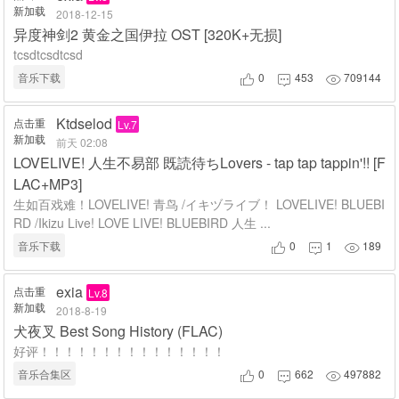
新加载
2018-12-15
异度神剑2 黄金之国伊拉 OST [320K+无损]
tcsdtcsdtcsd
音乐下载
0
453
709144



Ktdselod
点击重
Lv.7
新加载
前天 02:08
LOVELIVE! 人生不易部 既読待ちLovers - tap tap tappin'!! [F
LAC+MP3]
生如百戏难！LOVELIVE! 青鸟 /イキヅライブ！ LOVELIVE! BLUEBI
RD /Ikizu Live! LOVE LIVE! BLUEBIRD 人生 ...
音乐下载
0
1
189



exia
点击重
Lv.8
新加载
2018-8-19
犬夜叉 Best Song History (FLAC)
好评！！！！！！！！！！！！！！！
音乐合集区
0
662
497882


