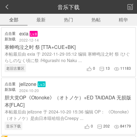
音乐下载


全部
最新
热门
热帖
精华
exia
点击重
Lv.8
新加载
2022-12-14
寒蝉鸣泣之时 祭 [TTA+CUE+BK]
本帖最后由 exia 于 2022-11-29 05:12 编辑 寒蝉鸣泣之时 祭 /ひぐ
らしのなく頃に祭 /Higurashi no Naku ...
老旧古董区
0
13
11183



jellzone
点击重
Lv.3
新加载
2024-10-20
胆大党OP《Otonoke》（オトノケ）+ED TAIDADA 无损版
本[FLAC]
本帖最后由 jellzone 于 2024-10-20 15:36 编辑 OP： 《Otonoke》
（オトノケ）是由日本嘻哈组合Creepy ...
音乐下载
0
202
84179


