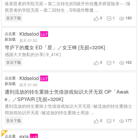
落第贤者的学院无双～第二次转生的S级开外挂魔术师冒险录～ /落
第贤者的学院无双～第二回转生，S等级作弊魔 ...
音乐下载
0
1
180



Ktdselod
点击重
Lv.7
新加载
前天 01:52
穹庐下的魔女 ED「星」／女王蜂 [无损+320K]
感謝大大無私的分享{:9_416:}
音乐下载
0
1
162



Ktdselod
点击重
Lv.7
新加载
前天 01:49
遭到流放的转生重骑士凭借游戏知识大开无双 OP「Awak
e」／SPYAIR [无损+320K]
遭到流放的转生重骑士凭借游戏知识大开无双 /被流放的转生重骑士
用游戏知识开无双 /被追放的转生重骑士用游 ...
音乐下载
0
1
177



exia
点击重
Lv.8