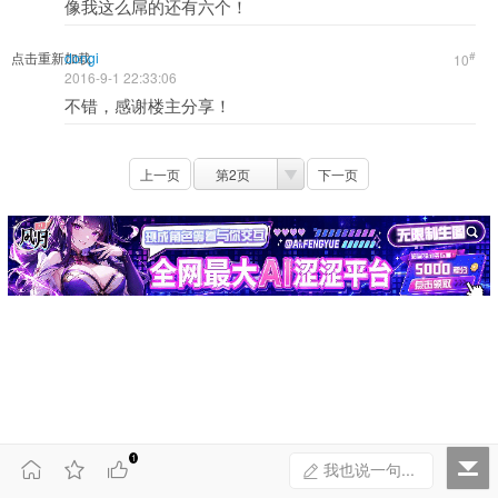
像我这么屌的还有六个！
点击重新加载
dongi
#
10
2016-9-1 22:33:06
不错，感谢楼主分享！
上一页
第2页
下一页
1



我也说一句...