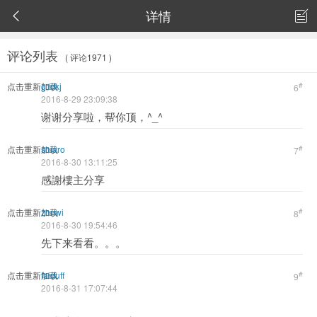
详情


评论列表
( 评论1971 )
点击重新加载
g;ldkj
#
6
2016-8-29 23:09:38
谢谢分享啦，帮你顶，^_^
点击重新加载
shiaro
#
7
2016-8-30 13:11:25
感謝樓主分享
点击重新加载
zhnwi
#
8
2016-8-30 19:54:46
先下来看看。。。
点击重新加载
faiduff
#
9
2016-8-31 17:07:44