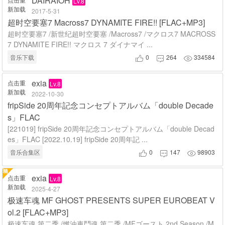
DAIRAIOH
Lv.8
新加载
2017-5-31
超时空要塞7 Macross7 DYNAMITE FIRE!! [FLAC+MP3]
超时空要塞7 /新世纪超时空要塞 /Macross7 /マクロス7 MACROSS
7 DYNAMITE FIRE!! マクロス 7 ダイナマイ ...
音乐下载
0
264
334584



exia
点击重
Lv.8
新加载
2022-10-30
fripSide 20周年記念コンセプトアルバム「double Decade
s」FLAC
[221019] fripSide 20周年記念コンセプトアルバム「double Decad
es」FLAC [2022.10.19] fripSide 20周年記 ...
音乐合集区
0
147
98903



exia
点击重
Lv.8
新加载
2025-4-27
极速车魂 MF GHOST PRESENTS SUPER EUROBEAT V
ol.2 [FLAC+MP3]
极速车魂 第二季 /燃油車鬥魂 第二季 /MFゴースト 2nd Season /M