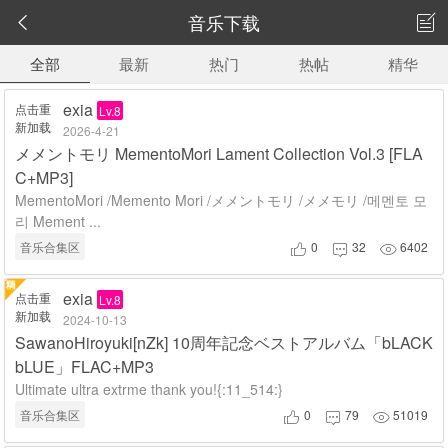
音乐下载


全部
最新
热门
热帖
精华
exia
点击重
Lv.8
新加载
2026-4-21
メメントモリ MementoMori Lament Collection Vol.3 [FLA
C+MP3]
MementoMori /Memento Mori /メメントモリ /メメモリ /메멘토 모
리 Mement ...
音乐合集区
0
32
6402



exia
点击重
Lv.8
新加载
2024-10-13
SawanoHiroyuki[nZk] 10周年記念ベストアルバム「bLACK
bLUE」FLAC+MP3
Ultimate ultra extrme thank you!{:11_514:}
音乐合集区
0
79
51019


