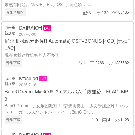
果然有问题。 续 OP、ED、OST、角色歌， ...
音乐合集区
0
137
86135



DAIRAIOH
点击重
Lv.8
新加载
2017-3-30
尼尔 机械纪元(NieR Automata) OST+BONUS [4CD] [无损F
LAC]
现在像我这样机智的人不多了
音乐下载
1
2266
1835582



Ktdselod
点击重
Lv.7
新加载
2026-7-16
BanG Dream! MyGO!!!!! 3rdアルバム「致並跡」FLAC+MP
3
BanG Dream! 少女乐团派对！ /梦想协奏曲！少女乐团派对！ /バン
ドリ！ ガールズバンドパーティ！ /BanG Dr ...
音乐下载
0
4
1128



点击重