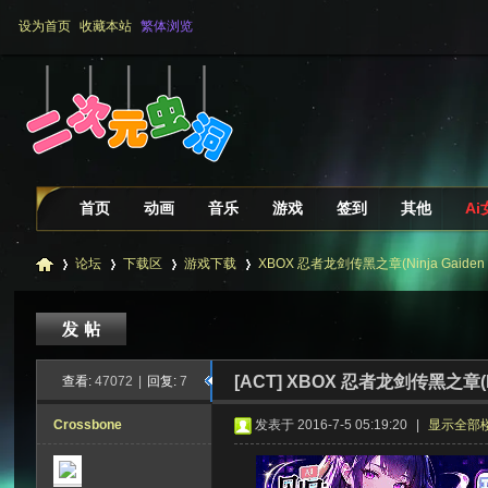
设为首页
收藏本站
繁体浏览
首页
动画
音乐
游戏
签到
其他
A
论坛
下载区
游戏下载
XBOX 忍者龙剑传黑之章(Ninja Gaiden 
二
»
›
›
›
[ACT]
XBOX 忍者龙剑传黑之章(Nin
查看:
47072
|
回复:
7
Crossbone
发表于 2016-7-5 05:19:20
|
显示全部