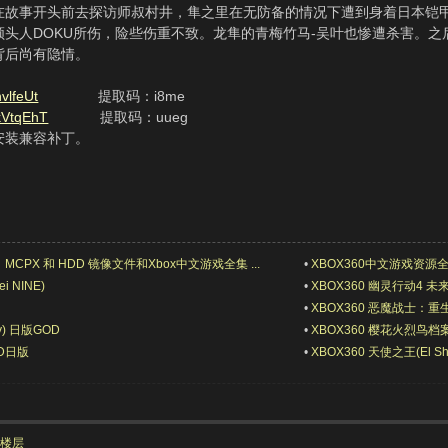
事开头前去探访师叔村井，隼之里在无防备的情况下遭到身着日本铠甲的
头人DOKU所伤，险些伤重不致。龙隼的青梅竹马-吴叶也惨遭杀害。之
背后尚有隐情。
nvlfeUt
提取码：i8me
1kVtqEhT
提取码：uueg
要安装兼容补丁。
MCPX 和 HDD 镜像文件和Xbox中文游戏全集 ...
•
XBOX360中文游戏资
i NINE)
•
XBOX360 幽灵行动4 未来战士(
•
XBOX360 恶魔战士：重生(Dar
ry) 日版GOD
•
XBOX360 樱花火烈鸟档案(Sa
OD日版
•
XBOX360 天使之王(El Shad
部楼层