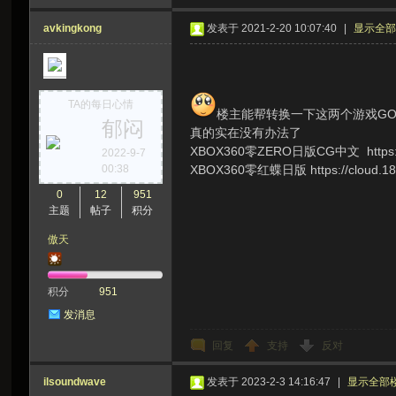
avkingkong
发表于 2021-2-20 10:07:40
|
显示全
TA的每日心情
楼主能帮转换一下这两个游戏GOD
郁闷
真的实在没有办法了
XBOX360零ZERO日版CG中文 https://c
2022-9-7
00:38
XBOX360零红蝶日版 https://cloud.189.
0
12
951
主题
帖子
积分
傲天
积分
951
发消息
回复
支持
反对
ilsoundwave
发表于 2023-2-3 14:16:47
|
显示全部