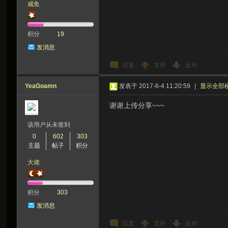
咸鱼
积分
19
发消息
回复
支持
反对
YeaGoamn
发表于 2017-6-4 11:20:59
|
显示全部
谢谢上传分享~~~
该用户从未签到
0
602
303
主题
帖子
积分
大佬
积分
303
发消息
回复
支持
反对