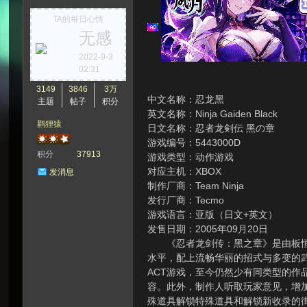
TA的每日心情
无感
次
2022-9-3
02:31
3149
3846
3万
中文名称：忍龙黑
主题
帖子
积分
英文名称：Ninja Gaiden Black
鹳狸猿
日文名称：忍者龙剣伝 黑の章
游戏编号：5443000D
积分
37913
游戏类型：动作游戏
对应主机：XBOX
发消息
制作厂商：Team Ninja
元
发行厂商：Tecmo
游戏语言：亚版（日文+英文）
发售日期：2005年09月20日
《忍者龙剑传：黑之章》是由板恒伴
水平，配上流畅华丽的招式与多变的
ACT游戏，至今仍然少有同类型的作
容。此外，制作人听取玩家意见，增加
殊道具解锁特殊道具和解锁新收录的