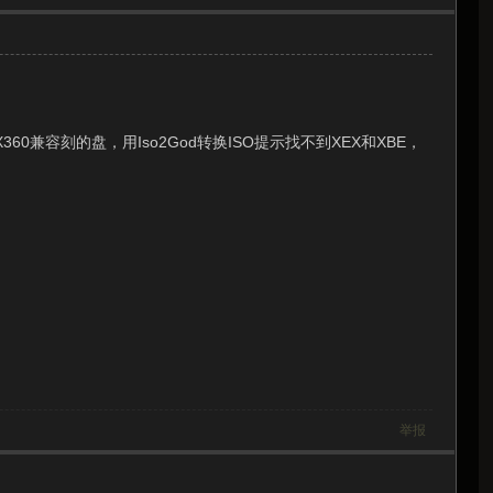
兼容刻的盘，用Iso2God转换ISO提示找不到XEX和XBE，
举报