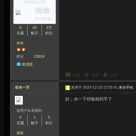
TA的每日心情
慵懒
18 小时前
0
20
2万
主题
帖子
积分
传奇
积分
23024
发消息
回复
支持
反对
在水一方
发表于 2025-12-23 22:55:41
来自手机
好，水一下经验就到手了
该用户从未签到
0
1
5
主题
帖子
积分
咸鱼