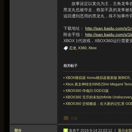
故事设定以复仇为主，主角龙隼在故
虫
黑龙丸也被夺走，救架不及的龙隼被领
追回遭到恶用的黑龙丸，殊不知事件
下载地址：
http://pan.baidu.com/s/1
附金手指：
http://pan.baidu.com/s/
XBOX 1代游戏，XBOX360运行需
忍龙
,
X360
,
Xbox
相关帖子
洞
•
XBOX模拟器 Xemu模拟器最新版 附BIOS、
•
Xbox 真女神转生NINE(Shin Megami Tense
•
XBOX360 侍魂闪 GOD日版
•
XBOX360 无尽的未知(Infinite Undiscove
•
XBOX360 交错频道：在大家的记忆里 G
回复
部分
发表于 2016-9-14 22:03:12
|
显示全