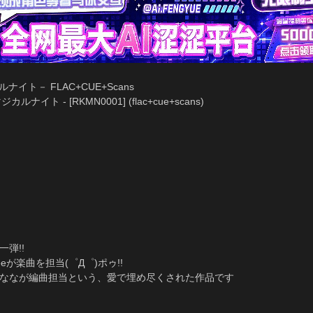
カルナイト－ FLAC+CUE+Scans
ルナイト - [RKMN0001] (flac+cue+scans)
弾!!
eが楽曲を担当(゜Д゜)ポゥ!!
谷ななが編曲担当という、愛で埋め尽くされた作品です