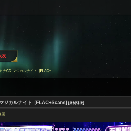
i女友
ナナCD-マジカルナイト- [FLAC+ ...
マジカルナイト- [FLAC+Scans]
[复制链接]
楼层