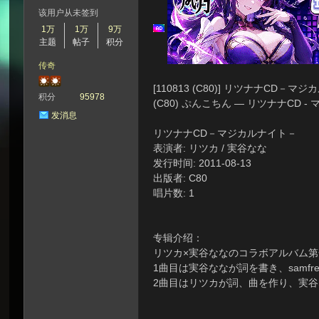
该用户从未签到
1万
1万
9万
主题
帖子
积分
次
传奇
[110813 (C80)] リツナナCD－マジ
积分
95978
(C80) ぷんこちん — リツナナCD - マジカ
发消息
リツナナCD－マジカルナイト－
表演者: リツカ / 実谷なな
发行时间: 2011-08-13
出版者: C80
唱片数: 1
元
专辑介绍：
リツカ×実谷ななのコラボアルバム第一
1曲目は実谷ななが詞を書き、samfre
2曲目はリツカが詞、曲を作り、実