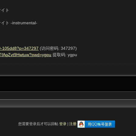
ナイト
instrumental-
 539-105dd8?p=347297
(访问密码: 347297)
ffTfAqZvt9Hwtuw?pwd=ygpu
提取码: ygpu
您需要登录后才可以回帖
登录
|
注册