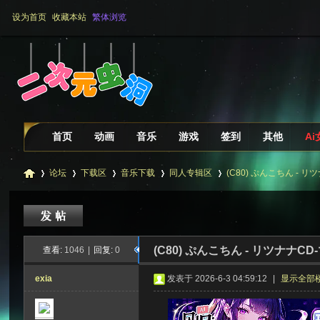
设为首页
收藏本站
繁体浏览
首页
动画
音乐
游戏
签到
其他
A
论坛
下载区
音乐下载
同人专辑区
(C80) ぷんこちん - リツ
二
»
›
›
›
›
(C80) ぷんこちん - リツナナCD-
查看:
1046
|
回复:
0
exia
发表于 2026-6-3 04:59:12
|
显示全部