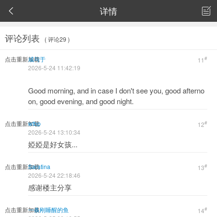
详情


评论列表
( 评论29 )
点击重新加载
咸与于
#
11
2026-5-24 11:42:19
Good morning, and in case I don't see you, good afterno
on, good evening, and good night.
点击重新加载
wtbp
#
12
2026-5-24 13:10:34
婭婭是好女孩...
点击重新加载
Saratina
#
13
2026-5-24 22:18:46
感谢楼主分享
点击重新加载
一条刚睡醒的鱼
#
14