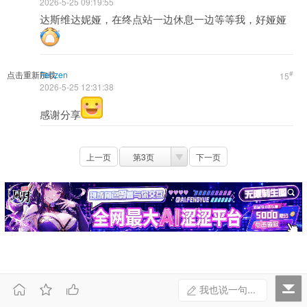
2026-5-25 09:19:55
达斯维达妮娅，在终点站一边休息一边等等我，好娅娅
点击重新加载
Fenzen
#
15
2026-5-25 12:31:38
感谢分享
上一页
第3页
下一页



我也说一句...