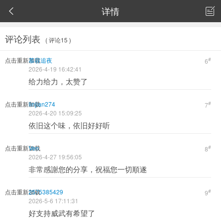
详情


评论列表
( 评论15 )
点击重新加载
慕容追夜
#
6
2026-4-19 16:42:41
给力给力，太赞了
点击重新加载
linjian274
#
7
2026-4-20 15:09:25
依旧这个味，依旧好好听
点击重新加载
Ven
#
8
2026-4-27 19:56:05
非常感謝您的分享，祝福您一切順遂
点击重新加载
2575385429
#
9
2026-5-6 17:11:31
好支持威武有希望了