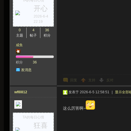
TA的每日心情
开心
虫
2026-6-4
22:19
0
4
36
主题
帖子
积分
咸鱼
积分
36
洞
发消息
回复
支持
反对
wfl0812
发表于 2026-6-5 12:58:51
|
显示全部
这么厉害啊~
TA的每日心情
狂喜