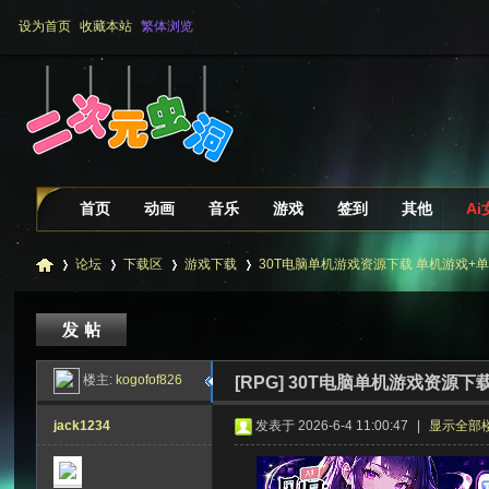
设为首页
收藏本站
繁体浏览
首页
动画
音乐
游戏
签到
其他
A
论坛
下载区
游戏下载
30T电脑单机游戏资源下载 单机游戏+单机网
二
»
›
›
›
楼主:
kogofof826
[RPG]
30T电脑单机游戏资源下载 
jack1234
发表于 2026-6-4 11:00:47
|
显示全部