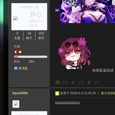
TA的每日心情
开心
次
2026-6-3
08:48
0
19
253
主题
帖子
积分
大佬
积分
253
发消息
你再装逼试试
元
回复
支持
反对
biyao5566
发表于 2026-6-4 22:25:26
|
显示全部
666666666666