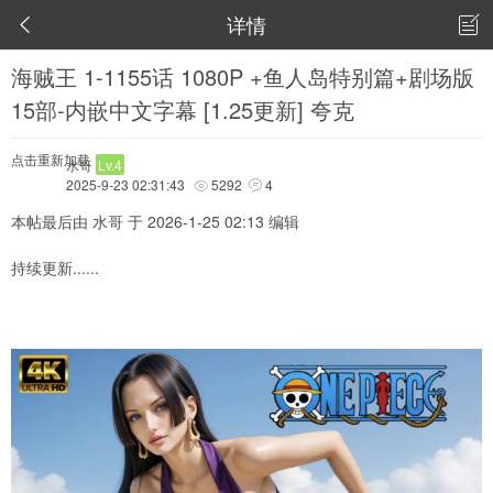
详情


海贼王 1-1155话 1080P +鱼人岛特别篇+剧场版
15部-内嵌中文字幕 [1.25更新] 夸克
点击重新加载
水哥
Lv.4
2025-9-23 02:31:43
5292
4


本帖最后由 水哥 于 2026-1-25 02:13 编辑
持续更新......