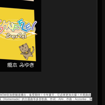
WOWOW非加密频道播出，备受期待！今年夏天，它必将更加火爆！片尾曲由
memade》的主题曲等多首歌曲。作词：AlAi，作曲：Acciorike，编