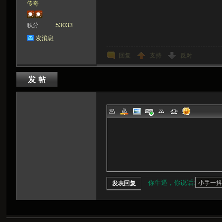
传奇
积分
53033
发消息
回复
支持
反对
你牛逼，你说话:
发表回复