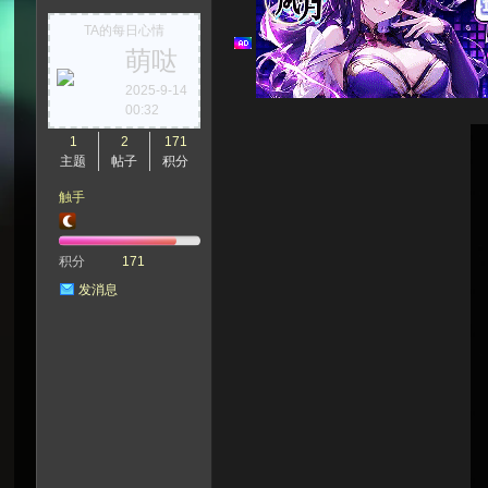
TA的每日心情
萌哒
次
2025-9-14
00:32
1
2
171
主题
帖子
积分
触手
积分
171
发消息
元