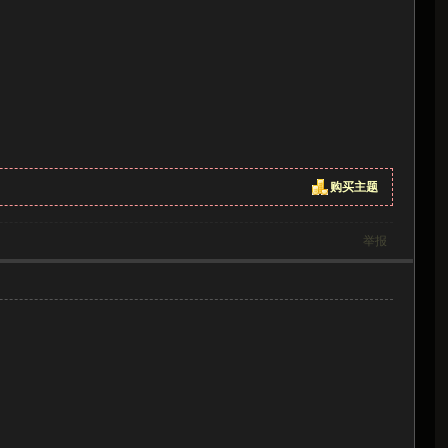
购买主题
举报