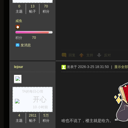
0
13
70
主题
帖子
积分
咸鱼
积分
70
发消息
回复
支持
反对
lejour
发表于 2026-3-25 18:31:50
|
显示全
TA的每日心情
开心
10 小时前
4
2811
5万
啥也不说了，楼主就是给力。
主题
帖子
积分