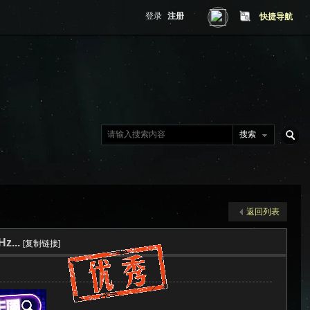
登录
注册
快捷导航
搜索
搜
返回列表
索
...
[复制链接]