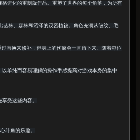
规格进化的重制版作品。重塑了世界的每个角落，为所有
尽渲染出丛林、森林和沼泽的茂密植被。角色充满从皱纹、毛
以通过替换来修补，但身上的伤痕会一直留下来。随着每位
。以单纯而容易理解的操作手感提高对游戏本身的集中
先享受这些内容。
勾心斗角的乐趣。