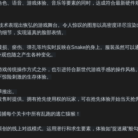
角色、语音、游戏体验、音乐等要素的同时，达成符合最新硬件
5，以最先进技术表现出恢弘的游戏舞台。令人惊叹的图形以高密度详
的细节，实现逼真的脸部表情。
破损、瘀伤、弹孔等均实时反映在Snake的身上。服装虽然可
的外观也随之产生各种变化。
游戏传统操作方式之外，也引进符合新世代游戏手感的操作风格
下惊险刺激的生存体验。
秋季推出。
发售时提供。拥有抢先使用权的玩家，可在抢先体验开始当天抢
e围捕每个关卡中所有乱跑的逃亡猿猴！
原创的线上对战模式。运用潜行和求生要素，体验如”捉迷藏”般