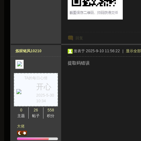
回复
炼狱铭风10210
发表于 2025-9-10 11:56:22
|
显示全
提取码错误
TA的每日心情
开心
2025-5-30
10:34
0
26
558
主题
帖子
积分
大佬