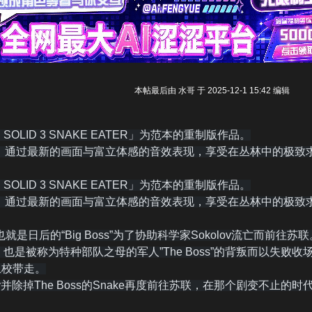
本帖最后由 水哥 于 2025-12-1 15:42 编辑
 SOLID 3 SNAKE EATER」为范本的重制版作品。
，通过最新的画面与富立体感的音效表现，享受在丛林中的极致
 SOLID 3 SNAKE EATER」为范本的重制版作品。
，通过最新的画面与富立体感的音效表现，享受在丛林中的极致
也就是日后的“Big Boss”为了协助科学家Sokolov流亡而前往苏
，也是被称为特种部队之母的军人”The Boss”的背叛而以失败收
n上校带走。
ov并除掉The Boss的Snake再度前往苏联，在那个剧变不止