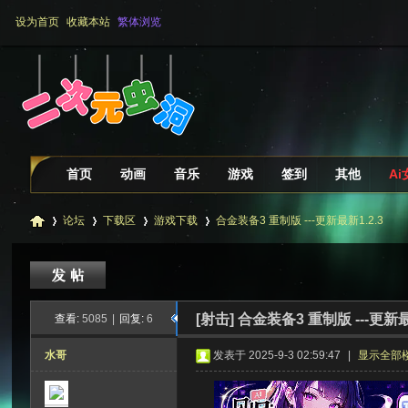
设为首页
收藏本站
繁体浏览
首页
动画
音乐
游戏
签到
其他
A
论坛
下载区
游戏下载
合金装备3 重制版 ---更新最新1.2.3
二
»
›
›
›
[射击]
合金装备3 重制版 ---更新最
查看:
5085
|
回复:
6
水哥
发表于 2025-9-3 02:59:47
|
显示全部