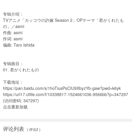
专辑介绍：
TVアニメ「カッコウの許嫁 Season 2」OPテーマ「君がくれたも
の」／asmi
作曲: asmi
作词: asmi
编曲: Taro Ishida
专辑曲目：
01. 君がくれたもの
下载地址：
https://pan.baidu.com/s/1hoTiusPsCIU9XbyzYb-gaw?pwd=k6yk
https://url17.ctfile.com/f/10338817-1524661036-9566bb?p=347297
(访问密码: 347297)
点击重新加载
评论列表
( 评论2 )