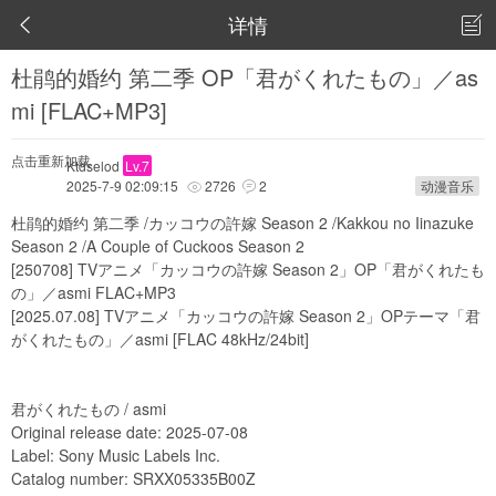
详情


杜鹃的婚约 第二季 OP「君がくれたもの」／as
mi [FLAC+MP3]
点击重新加载
Ktdselod
Lv.7
2025-7-9 02:09:15
2726
2
动漫音乐


杜鹃的婚约 第二季 /カッコウの許嫁 Season 2 /Kakkou no Iinazuke
Season 2 /A Couple of Cuckoos Season 2
[250708] TVアニメ「カッコウの許嫁 Season 2」OP「君がくれたも
の」／asmi FLAC+MP3
[2025.07.08] TVアニメ「カッコウの許嫁 Season 2」OPテーマ「君
がくれたもの」／asmi [FLAC 48kHz/24bit]
君がくれたもの / asmi
Original release date: 2025-07-08
Label: Sony Music Labels Inc.
Catalog number: SRXX05335B00Z