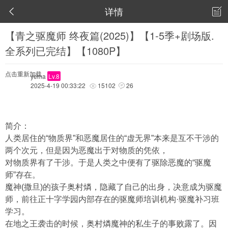
详情


【青之驱魔师 终夜篇(2025)】【1-5季+剧场版.
全系列已完结】【1080P】
点击重新加载
yema
Lv.8
2025-4-19 00:33:22
15102
26


简介：
人类居住的“物质界”和恶魔居住的“虚无界”本来是互不干涉的
两个次元，但是因为恶魔出于对物质的凭依，
对物质界有了干涉。于是人类之中便有了驱除恶魔的“驱魔
师”存在。
魔神(撒旦)的孩子奥村燐，隐藏了自己的出身，决意成为驱魔
师，前往正十字学园内部存在的驱魔师培训机构·驱魔补习班
学习。
在地之王袭击的时候，奥村燐魔神的私生子的事败露了。因