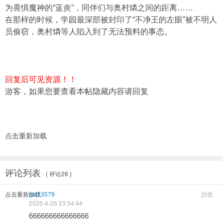
为畏惧魔神的“蓝炎”，同伴们与奥村燐之间的距离……
在那样的时候，学园最深部被封印了“不净王的左眼”被不明人
员偷窃，奥村燐等人陷入到了无法预料的事态。
回复后可见资源！！
游客，如果您要查看本帖隐藏内容请
回复
点击重新加载
评论列表
( 评论26 )
点击重新加载
poi13579
沙发
2025-4-26 23:34:44
666666666666666