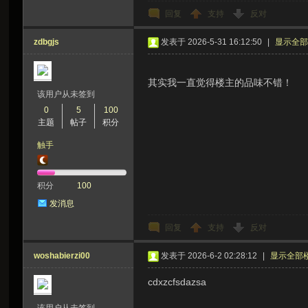
回复
支持
反对
zdbgjs
发表于 2026-5-31 16:12:50
|
显示全
其实我一直觉得楼主的品味不错！
该用户从未签到
0
5
100
主题
帖子
积分
触手
积分
100
发消息
回复
支持
反对
woshabierzi00
发表于 2026-6-2 02:28:12
|
显示全部
cdxzcfsdazsa