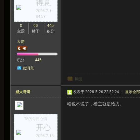
得意
虫
2026-7-1
04:57
0
66
445
主题
帖子
积分
大佬
积分
445
发消息
洞
回复
威大哥哥
发表于 2026-5-26 22:52:24
|
显示全
啥也不说了，楼主就是给力。
TA的每日心情
开心
2026-7-13