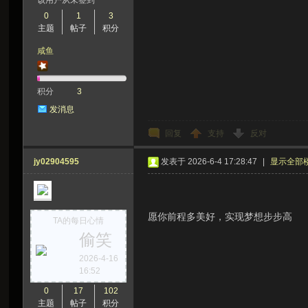
该用户从未签到
0
1
3
主题
帖子
积分
咸鱼
积分
3
发消息
回复
支持
反对
jy02904595
发表于 2026-6-4 17:28:47
|
显示全部
愿你前程多美好，实现梦想步步高
TA的每日心情
偷笑
2026-4-16
16:52
0
17
102
主题
帖子
积分