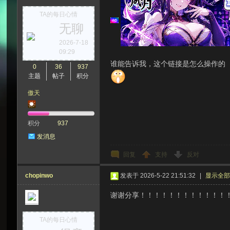
TA的每日心情
无聊
次
2026-7-18
09:29
谁能告诉我，这个链接是怎么操作的
0
36
937
主题
帖子
积分
傲天
积分
937
发消息
元
回复
支持
反对
chopinwo
发表于 2026-5-22 21:51:32
|
显示全
谢谢分享！！！！！！！！！！！！
TA的每日心情