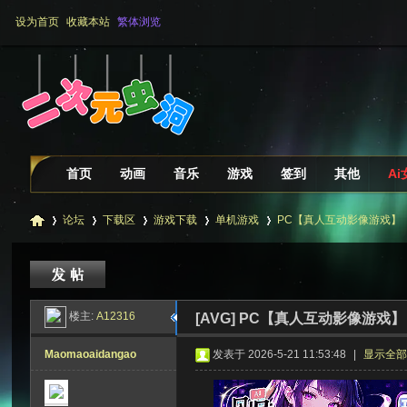
设为首页
收藏本站
繁体浏览
首页
动画
音乐
游戏
签到
其他
A
论坛
下载区
游戏下载
单机游戏
PC【真人互动影像游戏】【
二
»
›
›
›
›
楼主:
A12316
[AVG]
PC【真人互动影像游戏】
Maomaoaidangao
发表于 2026-5-21 11:53:48
|
显示全