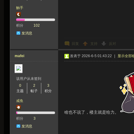
触手
积分
102
发消息
回复
支持
反对
mafei
发表于 2026-6-5 01:43:22
|
显示全部
该用户从未签到
0
2
3
主题
帖子
积分
咸鱼
啥也不说了，楼主就是给力。
积分
3
发消息