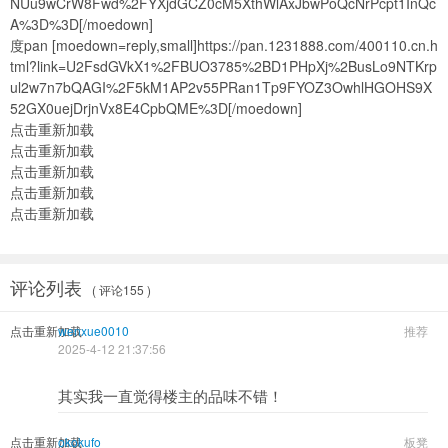
NUu9wCrW8Fwd%2FYXjdGCZ0cM5XthWlAxJbwPoQcNrPcpt1InQc
A%3D%3D[/moedown]
度pan [moedown=reply,small]https://pan.1231888.com/400110.cn.h
tml?link=U2FsdGVkX1%2FBUO3785%2BD1PHpXj%2BusLo9NTKrp
ul2w7n7bQAGI%2F5kM1AP2v55PRan1Tp9FYOZ3OwhlHGOHS9X
52GX0uejDrjnVx8E4CpbQME%3D[/moedown]
点击重新加载
点击重新加载
点击重新加载
点击重新加载
点击重新加载
评论列表
( 评论155 )
点击重新加载
wenxue0010
推荐
2025-4-12 21:37:56
其实我一直觉得楼主的品味不错！
点击重新加载
okokufo
板凳