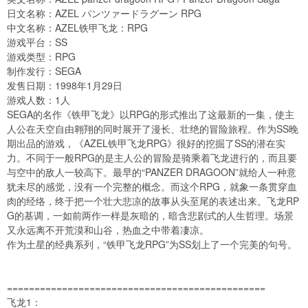
日文名称：AZEL パンツァードラグーン RPG
中文名称：AZEL铁甲飞龙：RPG
游戏平台：SS
游戏类型：RPG
制作发行：SEGA
发售日期：1998年1月29日
游戏人数：1人
SEGA的名作《铁甲飞龙》以RPG的形式推出了这最新的一集，使主
人公在天空自由翱翔的同时展开了漫长、壮绝的冒险旅程。作为SS晚
期出品的游戏，《AZEL铁甲飞龙RPG》很好的挖掘了SS的潜在实
力。不同于一般RPG的是主人公的冒险是骑乘着飞龙进行的，而且要
与空中的敌人一较高下。最早的“PANZER DRAGOON”就给人一种意
犹未尽的感觉，没有一个完整的概念。而这个RPG，就象一条贯穿血
肉的经络，终于把一个壮大悲凉的故事从头至尾的表述出来。飞龙RP
G的基调，一如前两作一样是灰暗的，暗含悲剧式的人生哲理。场景
又永远离不开荒漠和山谷，热血之中带着凄凉。
作为土星的经典系列，“铁甲飞龙RPG”为SS划上了一个完美的句号。
===============================================
飞龙1：