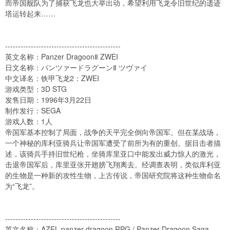
而帝国舰队为了捕获飞龙也大举出动，希望利用飞龙令旧世纪的遗迹
塔运转起来……
---------------------------------------------
英文名称：Panzer DragoonⅡ ZWEI
日文名称：パンツァードラグーンⅡ ツヴァイ
中文译名：铁甲飞龙2：ZWEI
游戏类型：3D STG
发售日期：1996年3月22日
制作发行：SEGA
游戏人数：1人
帝国军基本控制了局面，战争的天平完全倒向帝国军。但在某战场，
一个神秘的库利亚骑兵让帝国军遭受了前所为有的重创。据目击者描
述，该骑兵手持旧世纪枪，坐骑库里亚口中能发出威力惊人的激光，
击退帝国军后，库里亚张开翅膀飞翔离去。经调查表明，类似库利亚
的生物是一种新的攻性生物，上古传说，帝国研究院将这种生物命名
为“飞龙”。
---------------------------------------------
英文名称：AZEL panzer dragoon RPG / Panzer Dragoon Saga