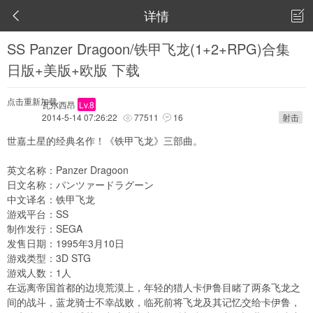
详情


SS Panzer Dragoon/铁甲飞龙(1+2+RPG)合集
日版+美版+欧版 下载
点击重新加载
瓦尔西昂
Lv.8
2014-5-14 07:26:22
77511
16
射击


世嘉土星的经典名作！《铁甲飞龙》三部曲。
英文名称：Panzer Dragoon
日文名称：パンツァードラグーン
中文译名：铁甲飞龙
游戏平台：SS
制作发行：SEGA
发售日期：1995年3月10日
游戏类型：3D STG
游戏人数：1人
在远离帝国首都的边境荒漠上，年轻的猎人卡伊鲁目睹了两条飞龙之
间的战斗，蓝龙骑士不幸战败，临死前将飞龙及其记忆交给卡伊鲁，